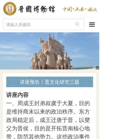
首页
走进晋博
끀
ꄙ
新闻导览
陈列展览
晋国奇珍
公众教育
讲座预告丨晋文化研究三题
文创产品
讲座内容
一、周成王封弟叔虞于大夏，目的
服务指南
是维持商末以来的政治秩序。东方
在线购票
政局稳定后，成王迁唐于晋，以燮
父为晋侯，目的是开拓晋南核心地
带，防范其他势力。这些政治事件