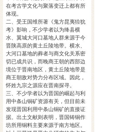
在考古学文化与聚落变迁上都有所
体现。
二、受王国维所著《鬼方昆夷猃狁
考》影响，不少学者以为绛县横
水、翼城大河口墓地人群来源于今
晋陕高原的黄土丘陵地带。横水、
大河口墓地的葬者与商文化关系密
切已成共识，而晚商王朝的西部边
境位于晋南地区，黄土丘陵地带是
商王朝敌对势力分布区域。因此，
怀姓九宗之源应在晋南探寻。
三、不少学者以为晋国的崛起与利
用中条山铜矿资源有关，但目前未
发现晋国利用中条山铜矿的直接证
据。出土文献则表明，晋国铸铜作
坊所用铜料主要来源于南方地区。