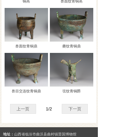
铜鬲
兽面纹青铜鬲
兽面纹青铜鼎
夔纹青铜鼎
兽目交连纹青铜鼎
弦纹青铜爵
上一页
1
/
2
下一页
地址：
山西省临汾市曲沃县曲村镇晋国博物馆