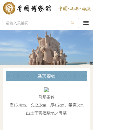
首页
走进晋博
끀
ꄙ
新闻导览
陈列展览
晋国奇珍
公众教育
鸟形銮铃
文创产品
服务指南
鸟形銮铃
高15.4cm、长12.2cm、厚4.2cm、銎宽3cm
在线购票
出土于晋侯墓地64号墓