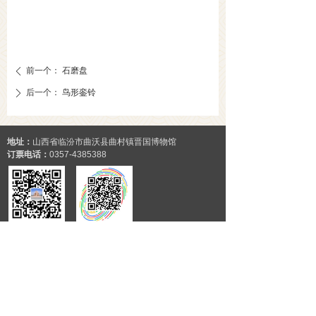
前一个：
石磨盘
ꄴ
后一个：
鸟形銮铃
ꄲ
地址：
山西省临汾市曲沃县曲村镇晋国博物馆
订票电话：
0357-4385388
微信公众号
官方微博
友情链接：
国家文物局
中国博物馆协会
故宫博物院
国家博物馆
山西省文化和旅游厅
山西博物院