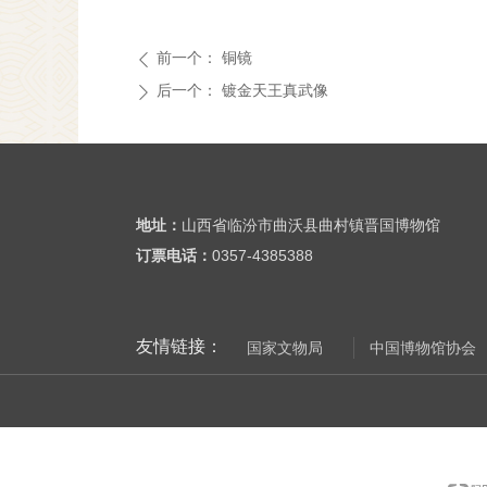
前一个：
铜镜
ꄴ
后一个：
镀金天王真武像
ꄲ
地址：
山西省临汾市曲沃县曲村镇晋国博物馆
订票电话：
0357-4385388
友情链接：
国家文物局
中国博物馆协会