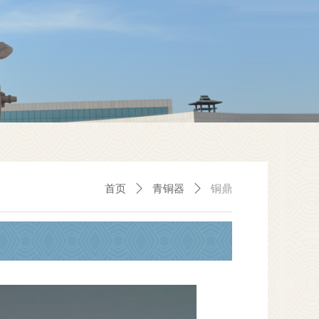
首页
ꄲ
青铜器
ꄲ
铜鼎