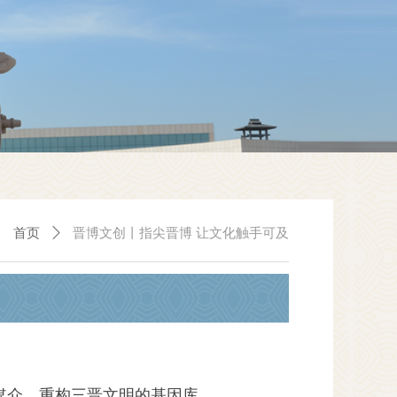
首页
ꄲ
晋博文创丨指尖晋博 让文化触手可及
为媒介，重构三晋文明的基因库。