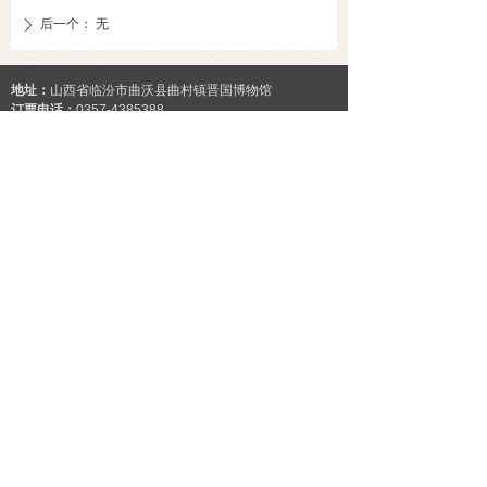
后一个：
无
ꄲ
地址：
山西省临汾市曲沃县曲村镇晋国博物馆
订票电话：
0357-4385388
微信公众号
官方微博
友情链接：
国家文物局
中国博物馆协会
故宫博物院
国家博物馆
山西省文化和旅游厅
山西博物院
版权所有 © 晋国博物馆
晋ICP备11007517号
晋ICP备11007517号-1
晋公网安备14102102000139号
本网站由阿里云提供云计算及安全服务