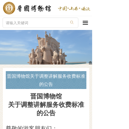
首页
走进晋博
끀
ꄙ
新闻导览
陈列展览
晋国奇珍
公众教育
晋国博物馆关于调整讲解服务收费标准
的公告
文创产品
晋国博物馆
服务指南
关于调整讲解服务收费标准
在线购票
的公告
尊敬的游客朋友们：