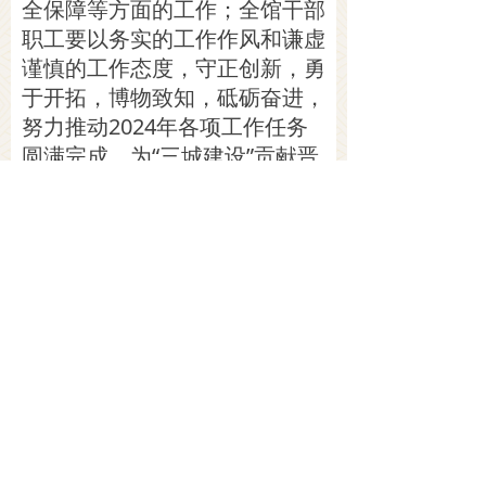
全保障等方面的工作；全馆干部
职工要以务实的工作作风和谦虚
谨慎的工作态度，守正创新，勇
于开拓，博物致知，砥砺奋进，
努力推动2024年各项工作任务
圆满完成，为“三城建设”贡献晋
博之为。
前一个：
无
ꄴ
后一个：
无
ꄲ
地址：
山西省临汾市曲沃县曲村镇晋国博物馆
订票电话：
0357-4385388