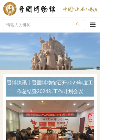
首页
走进晋博
끀
ꄙ
新闻导览
陈列展览
晋国奇珍
公众教育
晋博快讯丨晋国博物馆召开2023年度工
作总结暨2024年工作计划会议
文创产品
服务指南
在线购票